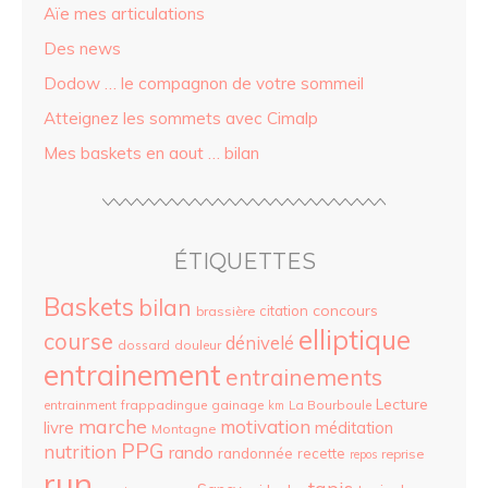
Aïe mes articulations
Des news
Dodow … le compagnon de votre sommeil
Atteignez les sommets avec Cimalp
Mes baskets en aout … bilan
ÉTIQUETTES
Baskets
bilan
concours
citation
brassière
elliptique
course
dénivelé
dossard
douleur
entrainement
entrainements
Lecture
entrainment
frappadingue
gainage
La Bourboule
km
marche
motivation
livre
méditation
Montagne
PPG
nutrition
rando
randonnée
recette
reprise
repos
run