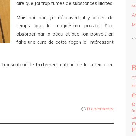
dire que j’ai trop fumez de substances illicites.
s
A
Mais non non, j’ai découvert, il y a peu de
M
temps que le magnésium pouvait être
absorber par la peau et que l’on pouvait en
faire une cure de cette façon là. Intéressant
transcutané, le traitement cutané de la carence en
B
c
d
e
e
0 comments
fr
Le
m
P