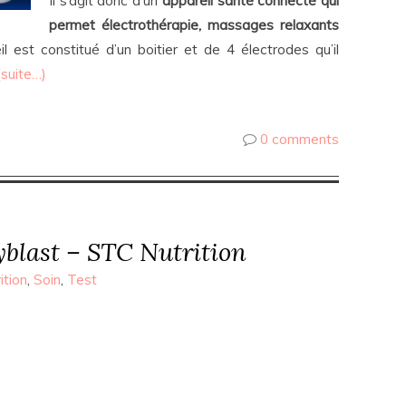
Il s’agit donc d’un
appareil santé connecté qui
permet électrothérapie, massages relaxants
eil est constitué d’un boitier et de 4 électrodes qu’il
(suite…)
0 comments
yblast – STC Nutrition
ition
,
Soin
,
Test