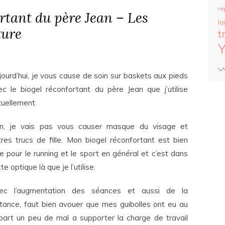
re
rtant du père Jean – Les
la
ture
t
n
jourd’hui, je vous cause de soin sur baskets aux pieds
ec le biogel réconfortant du père Jean que j’utilise
tuellement.
n, je vais pas vous causer masque du visage et
tres trucs de fille. Mon biogel réconfortant est bien
le pour le running et le sport en général et c’est dans
te optique là que je l’utilise.
ec l’augmentation des séances et aussi de la
stance, faut bien avouer que mes guibolles ont eu au
part un peu de mal a supporter la charge de travail