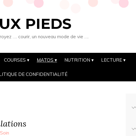
UX PIEDS
royez …. courir, un nouveau mode de vie ….
COURSES
MATOS
NUTRITION
LECTURE
LITIQUE DE CONFIDENTIALITÉ
lations
Soin