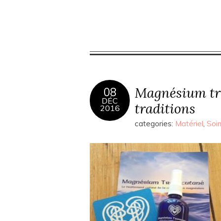
Magnésium tr
08
DÉC
traditions
2016
categories:
Matériel
,
Soi