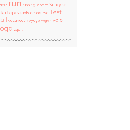
run
Sancy
sri
prise
running
sancerre
Test
tapis
nka
tapis de course
rail
vélo
vacances
voyage
végan
Yoga
zsport