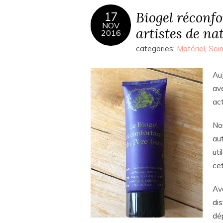
Biogel réconfo
17
NOV
artistes de na
2016
categories:
Matériel
,
Soi
Au
av
ac
No
au
uti
cet
Av
di
dé