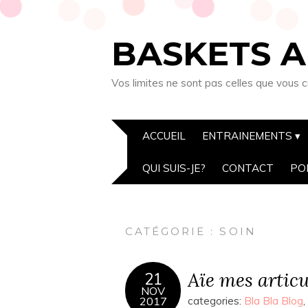
BASKETS A
Vos limites ne sont pas celles que vous c
ACCUEIL
ENTRAINEMENTS
QUI SUIS-JE?
CONTACT
PO
CATÉGORIE :
SOIN
Aïe mes articu
21
NOV
2017
categories:
Bla Bla Blog
,