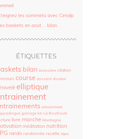
ommeil
tteignez les sommets avec Cimalp
es baskets en aout … bilan
ÉTIQUETTES
askets
bilan
citation
brassière
course
oncours
dossard
douleur
elliptique
énivelé
ntrainement
ntrainements
entrainment
appadingue
gainage
La Bourboule
km
marche
livre
cture
Montagne
otivation
nutrition
méditation
PG
rando
randonnée
recette
repos