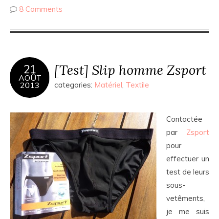
8 Comments
[Test] Slip homme Zsport
21
AOÛT
2013
categories:
Matériel
,
Textile
Contactée
par
Zsport
pour
effectuer un
test de leurs
sous-
vetêments,
je me suis