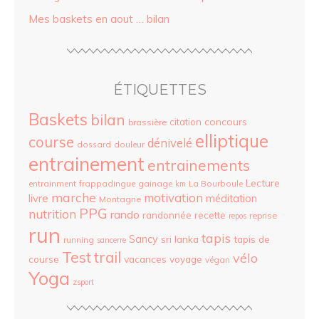
Mes baskets en aout … bilan
ÉTIQUETTES
Baskets
bilan
concours
citation
brassière
elliptique
course
dénivelé
dossard
douleur
entrainement
entrainements
Lecture
entrainment
frappadingue
gainage
La Bourboule
km
marche
motivation
livre
méditation
Montagne
PPG
nutrition
rando
randonnée
recette
reprise
repos
run
tapis
Sancy
sri lanka
tapis de
running
sancerre
Test
trail
vélo
vacances
course
voyage
végan
Yoga
zsport