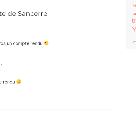
re
tte de Sancerre
la
t
feras un compte rendu
 :
n
te rendu