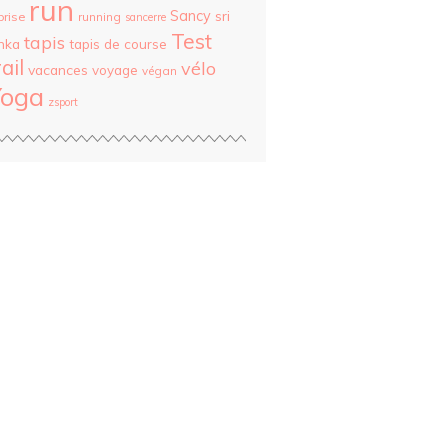
run
Sancy
sri
prise
running
sancerre
Test
tapis
nka
tapis de course
rail
vélo
vacances
voyage
végan
Yoga
zsport