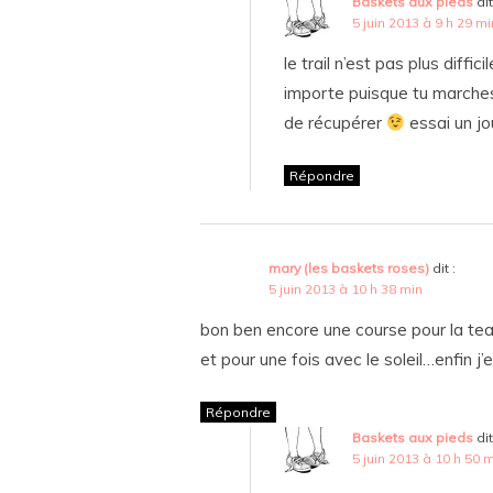
Baskets aux pieds
dit
5 juin 2013 à 9 h 29 mi
le trail n’est pas plus diffi
importe puisque tu marches
de récupérer
essai un jo
Répondre
mary (les baskets roses)
dit :
5 juin 2013 à 10 h 38 min
bon ben encore une course pour la te
et pour une fois avec le soleil…enfin j’
Répondre
Baskets aux pieds
dit
5 juin 2013 à 10 h 50 