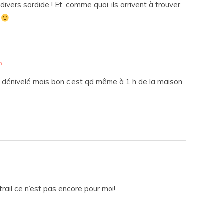
ivers sordide ! Et, comme quoi, ils arrivent à trouver
s
 :
n
 du dénivelé mais bon c’est qd même à 1 h de la maison
 trail ce n’est pas encore pour moi!