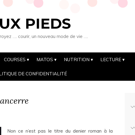
UX PIEDS
royez …. courir, un nouveau mode de vie ….
COURSES
MATOS
NUTRITION
LECTURE
LITIQUE DE CONFIDENTIALITÉ
 Sancerre
Non ce n’est pas le titre du denier roman à la