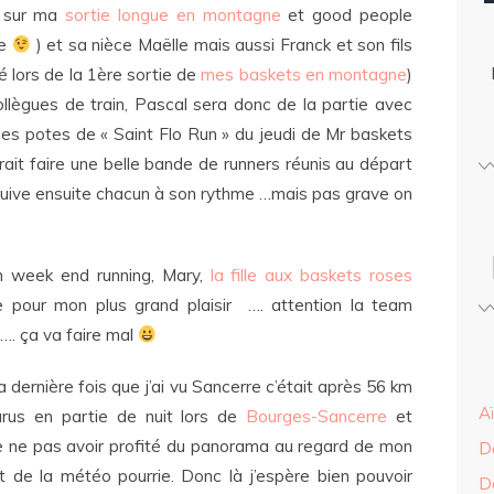
t sur ma
sortie longue en montagne
et good people
le
) et sa nièce Maëlle mais aussi Franck et son fils
é lors de la 1ère sortie de
mes baskets en montagne
)
collègues de train, Pascal sera donc de la partie avec
r les potes de « Saint Flo Run » du jeudi de Mr baskets
rait faire une belle bande de runners réunis au départ
ursuive ensuite chacun à son rythme …mais pas grave on
on week end running, Mary,
la fille aux baskets roses
e pour mon plus grand plaisir …. attention la team
 …. ça va faire mal
la dernière fois que j’ai vu Sancerre c’était après 56 km
A
urus en partie de nuit lors de
Bourges-Sancerre
et
e ne pas avoir profité du panorama au regard de mon
D
t de la météo pourrie. Donc là j’espère bien pouvoir
D