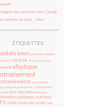
ommeil
tteignez les sommets avec Cimalp
es baskets en aout … bilan
ÉTIQUETTES
askets
bilan
citation
brassière
course
oncours
dossard
douleur
elliptique
énivelé
ntrainement
ntrainements
entrainment
appadingue
gainage
La Bourboule
km
marche
livre
cture
Montagne
otivation
nutrition
méditation
PG
rando
randonnée
recette
repos