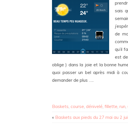
prendr
sais q
semain
j’espé
de mon
comme
qu’il f
est de
oblige ) dans la joie et la bonne hu
quoi passer un bel après midi à co
demander de plus …..
Baskets
,
course
,
dénivelé
,
fillette
,
run
,
«
Baskets aux pieds du 27 mai au 2 ju