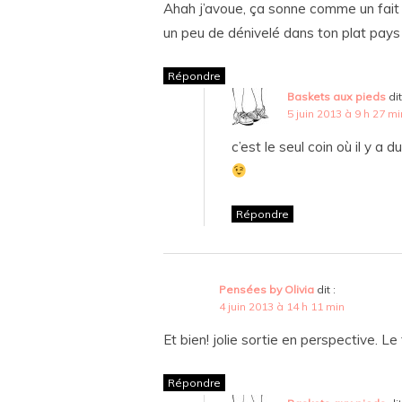
Ahah j’avoue, ça sonne comme un fait d
un peu de dénivelé dans ton plat pay
Répondre
Baskets aux pieds
dit
5 juin 2013 à 9 h 27 mi
c’est le seul coin où il y a
Répondre
Pensées by Olivia
dit :
4 juin 2013 à 14 h 11 min
Et bien! jolie sortie en perspective. Le
Répondre