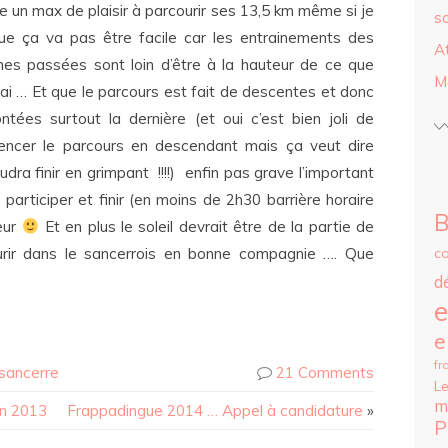
e un max de plaisir à parcourir ses 13,5 km même si je
s
ue ça va pas être facile car les entrainements des
A
es passées sont loin d’être à la hauteur de ce que
M
rai … Et que le parcours est fait de descentes et donc
tées surtout la dernière (et oui c’est bien joli de
ncer le parcours en descendant mais ça veut dire
audra finir en grimpant !!!!) enfin pas grave l’important
 participer et finir (en moins de 2h30 barrière horaire
B
meur
Et en plus le soleil devrait être de la partie de
c
urir dans le sancerrois en bonne compagnie …. Que
d
e
e
fr
sancerre
21 Comments
Le
m
in 2013
Frappadingue 2014 … Appel à candidature
»
P