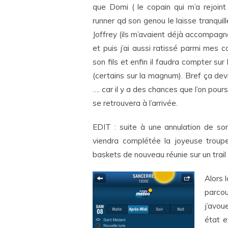
que Domi ( le copain qui m’a rejoin
runner qd son genou le laisse tranquil
Joffrey (ils m’avaient déjà accompagn
et puis j’ai aussi ratissé parmi mes 
son fils et enfin il faudra compter su
(certains sur la magnum). Bref ça dev
…. car il y a des chances que l’on po
se retrouvera à l’arrivée.
EDIT : suite à une annulation de s
viendra complétée la joyeuse troup
baskets de nouveau réunie sur un trail
Alors 
parco
j’avou
état e