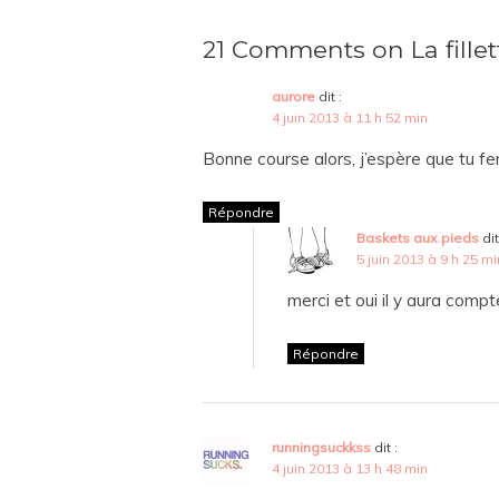
21 Comments on La fille
aurore
dit :
4 juin 2013 à 11 h 52 min
Bonne course alors, j’espère que tu 
Répondre
Baskets aux pieds
dit
5 juin 2013 à 9 h 25 mi
merci et oui il y aura comp
Répondre
runningsuckkss
dit :
4 juin 2013 à 13 h 48 min