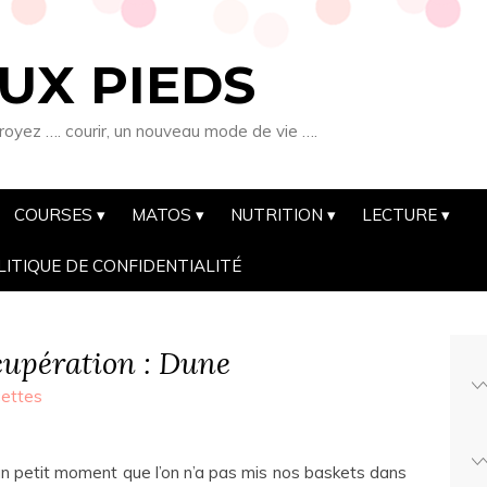
UX PIEDS
royez …. courir, un nouveau mode de vie ….
COURSES
MATOS
NUTRITION
LECTURE
LITIQUE DE CONFIDENTIALITÉ
cupération : Dune
ettes
 un petit moment que l’on n’a pas mis nos baskets dans