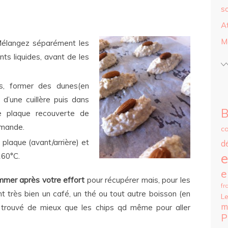
s
A
M
Mélangez séparément les
nts liquides, avant de les
es, former des dunes(en
d’une cuillère puis dans
B
ne plaque recouverte de
amande.
c
 plaque (avant/arrière) et
d
e
160°C.
e
mer après votre effort
pour récupérer mais, pour les
fr
t très bien un café, un thé ou tout autre boisson (en
Le
m
n trouvé de mieux que les chips qd même pour aller
P