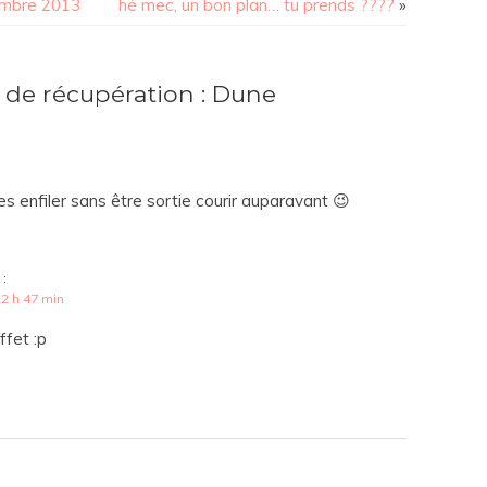
embre 2013
hé mec, un bon plan… tu prends ????
»
de récupération : Dune
es enfiler sans être sortie courir auparavant 😉
 :
2 h 47 min
ffet :p