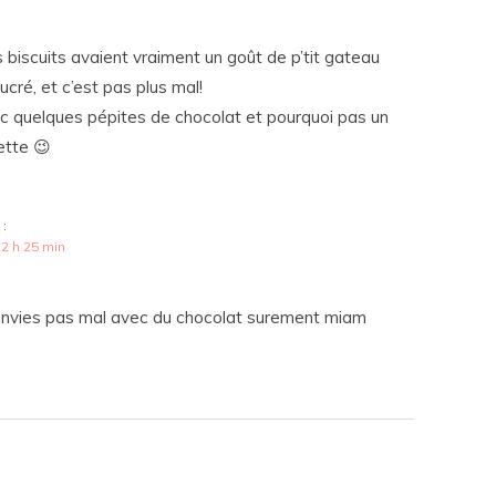
s biscuits avaient vraiment un goût de p’tit gateau
ucré, et c’est pas plus mal!
vec quelques pépites de chocolat et pourquoi pas un
ette 😉
 :
2 h 25 min
 envies pas mal avec du chocolat surement miam