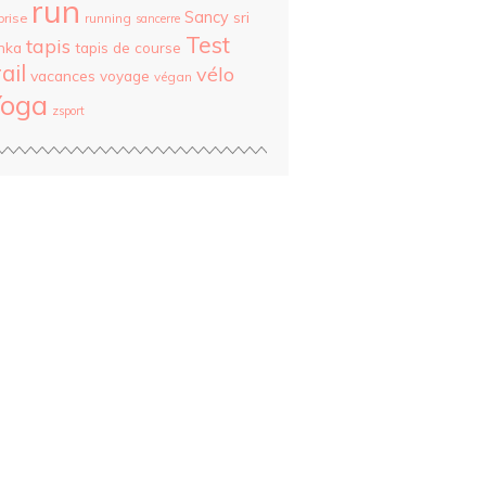
run
Sancy
sri
prise
running
sancerre
Test
tapis
nka
tapis de course
rail
vélo
vacances
voyage
végan
Yoga
zsport