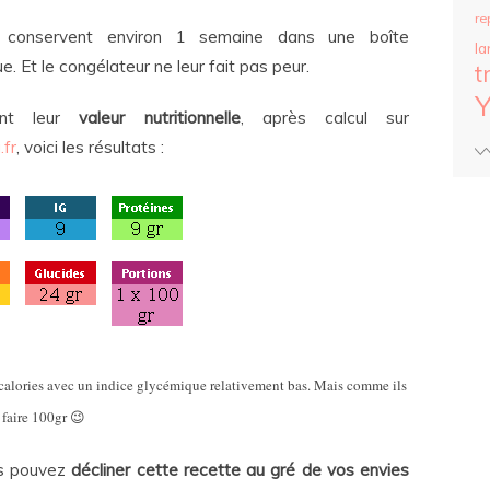
re
e conservent environ 1 semaine dans une boîte
la
e. Et le congélateur ne leur fait pas peur.
t
nt leur
valeur nutritionnelle
, après calcul sur
fr
, voici les résultats :
calories avec un indice glycémique relativement bas. Mais comme ils
 faire 100gr 😉
us pouvez
décliner cette recette au gré de vos envies