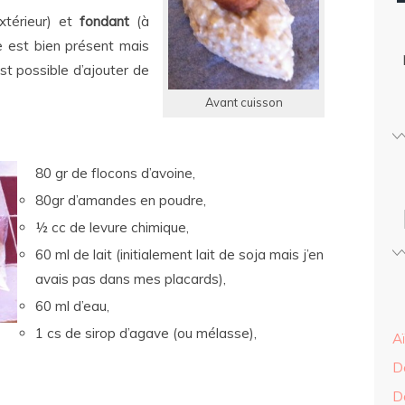
xtérieur) et
fondant
(à
de est bien présent mais
est possible d’ajouter de
Avant cuisson
80 gr de flocons d’avoine,
80gr d’amandes en poudre,
½ cc de levure chimique,
60 ml de lait (initialement lait de soja mais j’en
avais pas dans mes placards),
60 ml d’eau,
1 cs de sirop d’agave (ou mélasse),
A
D
D