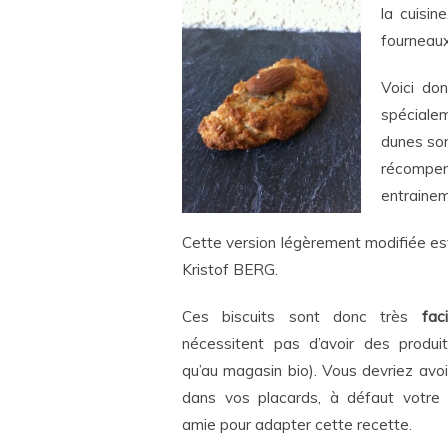
la cuisin
fourneaux
Voici do
spécial
dunes son
récompen
entrainem
Cette version légèrement modifiée est
Kristof BERG.
Ces biscuits sont donc très
fac
nécessitent pas d’avoir des produits
qu’au magasin bio). Vous devriez avoir
dans vos placards, à défaut votre 
amie pour adapter cette recette.