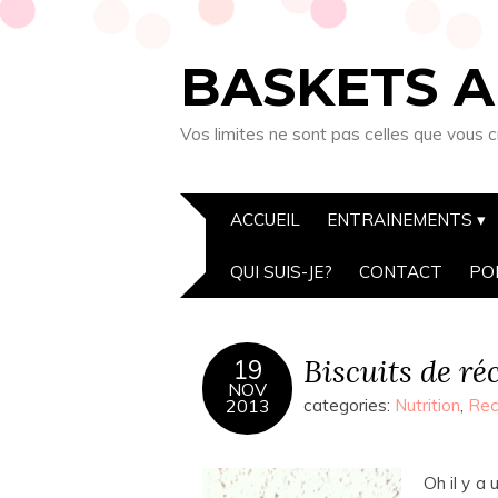
BASKETS A
Vos limites ne sont pas celles que vous c
ACCUEIL
ENTRAINEMENTS
QUI SUIS-JE?
CONTACT
PO
Biscuits de ré
19
NOV
2013
categories:
Nutrition
,
Rec
Oh il y a