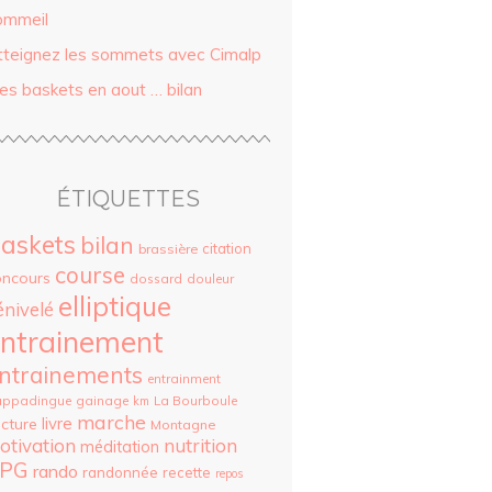
ommeil
tteignez les sommets avec Cimalp
es baskets en aout … bilan
ÉTIQUETTES
askets
bilan
citation
brassière
course
oncours
dossard
douleur
elliptique
énivelé
ntrainement
ntrainements
entrainment
appadingue
gainage
La Bourboule
km
marche
livre
cture
Montagne
otivation
nutrition
méditation
PG
rando
randonnée
recette
repos