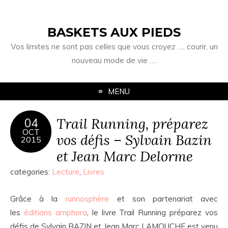
BASKETS AUX PIEDS
Vos limites ne sont pas celles que vous croyez …. courir, un
nouveau mode de vie ….
MENU
Trail Running, préparez
04
OCT
vos défis – Sylvain Bazin
2015
et Jean Marc Delorme
categories:
Lecture
,
Livres
Grâce à la
runnosphère
et son partenariat avec
les
éditions amphora
, le livre Trail Running préparez vos
défis de Sylvain BAZIN et Jean Marc LAMOUCHE est venu