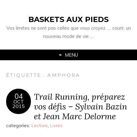
BASKETS AUX PIEDS
Vos limites ne sont pas celles que vous croyez …. courir, un
nouveau mode de vie ….
MENU
ÉTIQUETTE :
AMPHORA
Trail Running, préparez
04
OCT
vos défis – Sylvain Bazin
2015
et Jean Marc Delorme
categories:
Lecture
,
Livres