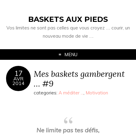
BASKETS AUX PIEDS
Vos limites ne sont pas celles que vous croyez …. courir, un
nouveau mode de vie ….
MENU
Mes baskets gambergent
17
AVR
… #9
2014
categories:
A méditer ...
,
Motivation
Ne limite pas tes défis,