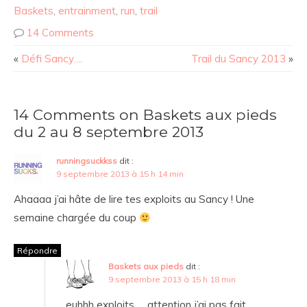
Baskets
,
entrainment
,
run
,
trail
14 Comments
«
Défi Sancy….
Trail du Sancy 2013
»
14 Comments on Baskets aux pieds
du 2 au 8 septembre 2013
runningsuckkss
dit :
9 septembre 2013 à 15 h 14 min
Ahaaaa j’ai hâte de lire tes exploits au Sancy ! Une
semaine chargée du coup
Répondre
Baskets aux pieds
dit :
9 septembre 2013 à 15 h 18 min
euhhh exploits … attention j’ai pas fait