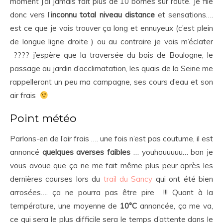
moment j’ai jamais fait plus de 10 bornes sur route. Je file
donc vers l’
inconnu total niveau distance
et sensations….
est ce que je vais trouver ça long et ennuyeux (c’est plein
de longue ligne droite ) ou au contraire je vais m’éclater
???? j’espère que la traversée du bois de Boulogne, le
passage au jardin d’acclimatation, les quais de la Seine me
rappelleront un peu ma campagne, ses cours d’eau et son
air frais
Point météo
Parlons-en de l’air frais …. une fois n’est pas coutume, il est
annoncé
quelques averses faibles
… youhouuuuu… bon je
vous avoue que ça ne me fait même plus peur après les
dernières courses lors du
trail du Sancy
qui ont été bien
arrosées…. ça ne pourra pas être pire !!! Quant à la
température, une moyenne de
10°C
annoncée, ça me va,
ce qui sera le plus difficile sera le temps d’attente dans le