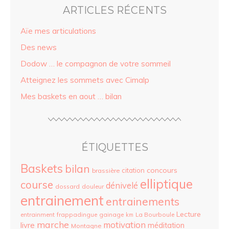
ARTICLES RÉCENTS
Aïe mes articulations
Des news
Dodow … le compagnon de votre sommeil
Atteignez les sommets avec Cimalp
Mes baskets en aout … bilan
ÉTIQUETTES
Baskets
bilan
concours
citation
brassière
elliptique
course
dénivelé
dossard
douleur
entrainement
entrainements
Lecture
entrainment
frappadingue
gainage
La Bourboule
km
marche
motivation
livre
méditation
Montagne