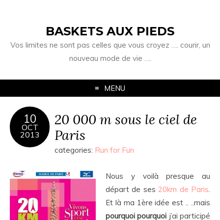
BASKETS AUX PIEDS
Vos limites ne sont pas celles que vous croyez …. courir, un
nouveau mode de vie ….
MENU
20 000 m sous le ciel de
10
OCT
Paris
2013
categories:
Run for Fun
Nous y voilà presque au
départ de ses
20km de Paris
.
Et là ma 1ère idée est .. ..mais
pourquoi pourquoi
j’ai participé