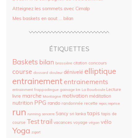
Atteignez les sommets avec Cimalp
Mes baskets en aout … bilan
ÉTIQUETTES
Baskets
bilan
concours
citation
brassière
elliptique
course
dénivelé
dossard
douleur
entrainement
entrainements
Lecture
entrainment
frappadingue
gainage
La Bourboule
km
marche
motivation
livre
méditation
Montagne
PPG
nutrition
rando
randonnée
recette
reprise
repos
run
tapis
Sancy
sri lanka
tapis de
running
sancerre
Test
trail
vélo
vacances
course
voyage
végan
Yoga
zsport