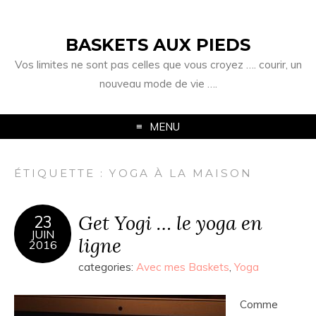
BASKETS AUX PIEDS
Vos limites ne sont pas celles que vous croyez …. courir, un
nouveau mode de vie ….
MENU
ÉTIQUETTE :
YOGA À LA MAISON
Get Yogi … le yoga en
23
JUIN
ligne
2016
categories:
Avec mes Baskets
,
Yoga
Comme