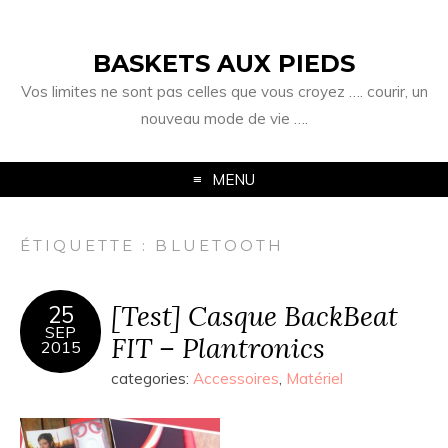
BASKETS AUX PIEDS
Vos limites ne sont pas celles que vous croyez …. courir, un
nouveau mode de vie ….
MENU
ÉTIQUETTE :
BLUETOOTH
[Test] Casque BackBeat
25
SEP
FIT – Plantronics
2015
categories:
Accessoires
,
Matériel