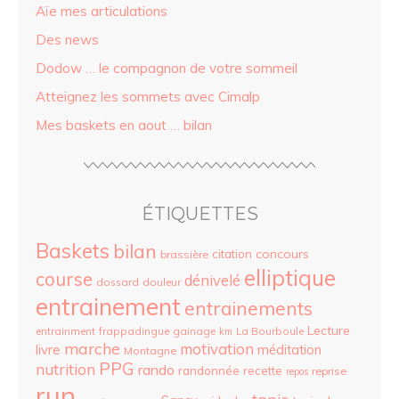
Aïe mes articulations
Des news
Dodow … le compagnon de votre sommeil
Atteignez les sommets avec Cimalp
Mes baskets en aout … bilan
ÉTIQUETTES
Baskets
bilan
concours
citation
brassière
elliptique
course
dénivelé
dossard
douleur
entrainement
entrainements
Lecture
entrainment
frappadingue
gainage
La Bourboule
km
marche
motivation
livre
méditation
Montagne
PPG
nutrition
rando
randonnée
recette
reprise
repos
run
tapis