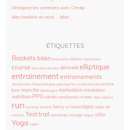
Atteignez les sommets avec Cimalp
Mes baskets en aout … bilan
ÉTIQUETTES
Baskets
bilan
concours
citation
brassière
elliptique
course
dénivelé
dossard
douleur
entrainement
entrainements
Lecture
entrainment
frappadingue
gainage
La Bourboule
km
marche
motivation
livre
méditation
Montagne
PPG
nutrition
rando
randonnée
recette
reprise
repos
run
tapis
Sancy
sri lanka
tapis de
running
sancerre
Test
trail
vélo
vacances
course
voyage
végan
Yoga
zsport