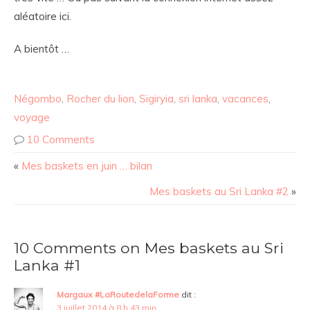
aléatoire ici.
A bientôt …
Négombo
,
Rocher du lion
,
Sigiryia
,
sri lanka
,
vacances
,
voyage
10 Comments
«
Mes baskets en juin … bilan
Mes baskets au Sri Lanka #2
»
10 Comments on Mes baskets au Sri
Lanka #1
Margaux #LaRoutedelaForme
dit :
3 juillet 2014 à 8 h 43 min