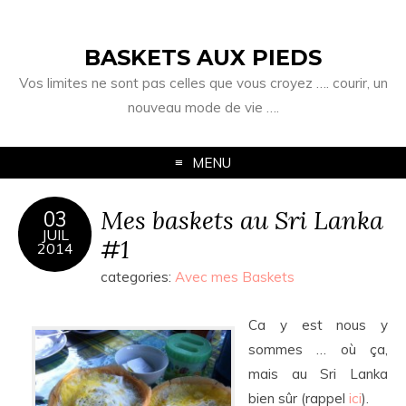
BASKETS AUX PIEDS
Vos limites ne sont pas celles que vous croyez …. courir, un
nouveau mode de vie ….
MENU
Mes baskets au Sri Lanka
03
JUIL
#1
2014
categories:
Avec mes Baskets
Ca y est nous y
sommes … où ça,
mais au Sri Lanka
bien sûr (rappel
ici
).