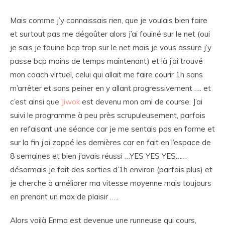
Mais comme j’y connaissais rien, que je voulais bien faire
et surtout pas me dégoûter alors j’ai fouiné sur le net (oui
je sais je fouine bcp trop sur le net mais je vous assure j’y
passe bcp moins de temps maintenant) et là j’ai trouvé
mon coach virtuel, celui qui allait me faire courir 1h sans
m’arrêter et sans peiner en y allant progressivement …. et
c’est ainsi que
Jiwok
est devenu mon ami de course. J’ai
suivi le programme à peu près scrupuleusement, parfois
en refaisant une séance car je me sentais pas en forme et
sur la fin j’ai zappé les dernières car en fait en l’espace de
8 semaines et bien j’avais réussi …YES YES YES……
désormais je fait des sorties d’1h environ (parfois plus) et
je cherche à améliorer ma vitesse moyenne mais toujours
en prenant un max de plaisir …..
Alors voilà Enma est devenue une runneuse qui cours,