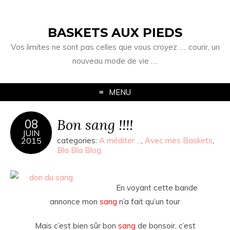
BASKETS AUX PIEDS
Vos limites ne sont pas celles que vous croyez …. courir, un
nouveau mode de vie ….
MENU
Bon sang !!!!
08
JUIN
2015
categories:
A méditer ...
,
Avec mes Baskets
,
Bla Bla Blog
En voyant cette bande
annonce mon
sang
n’a fait qu’un tour
Mais c’est bien sûr bon
sang
de bonsoir, c’est