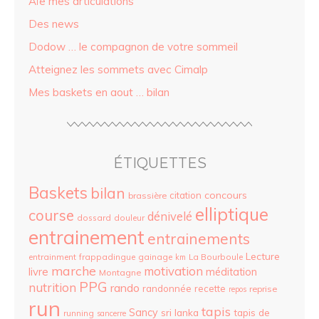
Aïe mes articulations
Des news
Dodow … le compagnon de votre sommeil
Atteignez les sommets avec Cimalp
Mes baskets en aout … bilan
ÉTIQUETTES
Baskets
bilan
concours
citation
brassière
elliptique
course
dénivelé
dossard
douleur
entrainement
entrainements
Lecture
entrainment
frappadingue
gainage
La Bourboule
km
marche
motivation
livre
méditation
Montagne
PPG
nutrition
rando
randonnée
recette
reprise
repos
run
tapis
Sancy
sri lanka
tapis de
running
sancerre