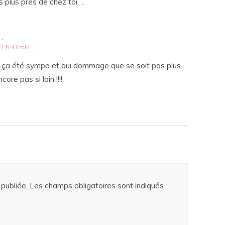
plus près de chez toi….
 :
1 h 41 min
is ça été sympa et oui dommage que se soit pas plus
re pas si loin !!!!
publiée.
Les champs obligatoires sont indiqués