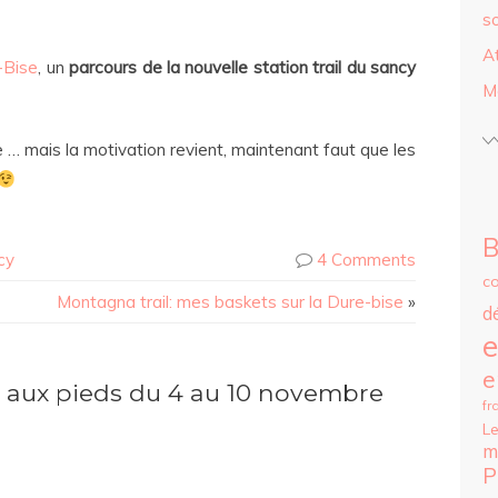
s
A
-Bise
, un
parcours de la nouvelle station trail du sancy
M
 … mais la motivation revient, maintenant faut que les
B
cy
4 Comments
c
Montagna trail: mes baskets sur la Dure-bise
»
d
e
e
aux pieds du 4 au 10 novembre
fr
Le
m
P