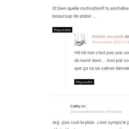
Et bien quelle motivation!!! tu encha
beaucoup de plaisir ….
Répondre
Baskets aux pieds
dit
9 novembre 2013 à 21
Hé hé non c’est pas une cour
du mont dore …. bon par cont
que ça va se calmer demain 
Répondre
Cathy
dit :
10 novembre 2013 à 4 h 58 min
arg…pas cool la pluie…c’est sympa le pr