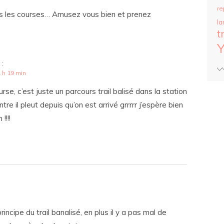
re
înes les courses… Amusez vous bien et prenez
la
t
 :
 h 19 min
se, c’est juste un parcours trail balisé dans la station
re il pleut depuis qu’on est arrivé grrrrr j’espère bien
!!!!
incipe du trail banalisé, en plus il y a pas mal de