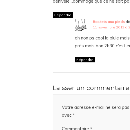
dénivelé…dommage que ce ne soit pas 
Répondre
Baskets aux pieds
dit
11 novembre 2013 à 2
oh non ps cool la pluie ma
près mais bon 2h30 c’est enco
Répondre
Laisser un commentaire
Votre adresse e-mail ne sera pas 
avec
*
Commentaire
*