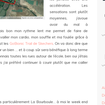
accélération. Les
sensations sont plutôt
moyennes, j’avoue
avoir du mal à
 Mais bon mon rythme lent me permet de faire de
vailler mon cardio, mon souffle et ma foulée grâce à
st les
GoBionic Trail de Skechers
. On va donc dire que
r un bien … et à coup sûr sera bénéfique à long terme
nais toutes les rues autour de l’école, ben oui j’étais
 j’ai préféré continuer à courir plutôt que me cailler
A
D
lus particulièrement La Bourboule… à moi le week end
D