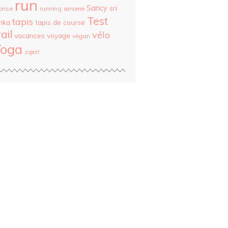
run
Sancy
sri
prise
running
sancerre
Test
tapis
nka
tapis de course
rail
vélo
vacances
voyage
végan
Yoga
zsport