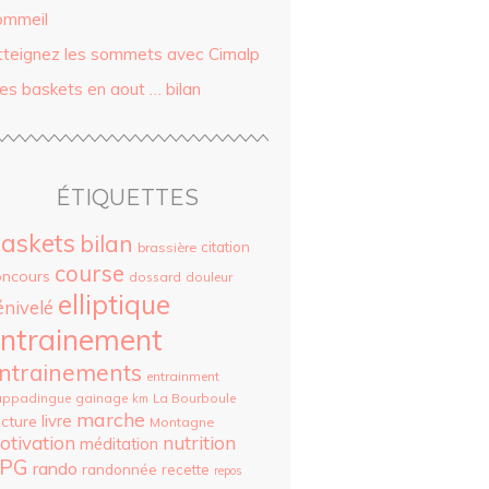
ommeil
tteignez les sommets avec Cimalp
es baskets en aout … bilan
ÉTIQUETTES
askets
bilan
citation
brassière
course
oncours
dossard
douleur
elliptique
énivelé
ntrainement
ntrainements
entrainment
appadingue
gainage
La Bourboule
km
marche
livre
cture
Montagne
otivation
nutrition
méditation
PG
rando
randonnée
recette
repos