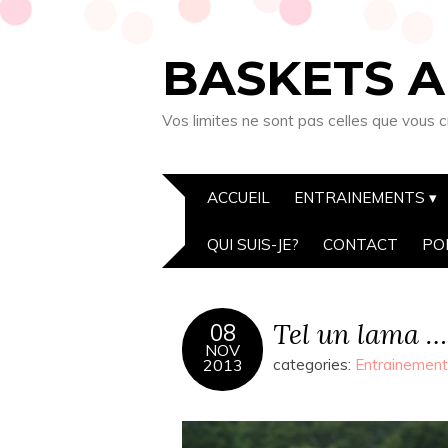
BASKETS A
Vos limites ne sont pas celles que vous c
ACCUEIL
ENTRAINEMENTS
QUI SUIS-JE?
CONTACT
PO
Tel un lama ….
08
NOV
2013
categories:
Entrainemen