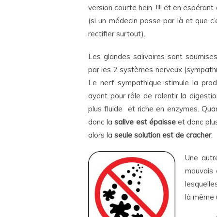
version courte hein !!!! et en espérant q
(si un médecin passe par là et que c’e
rectifier surtout).
Les glandes salivaires sont soumises
par les 2 systèmes nerveux (sympath
Le nerf sympathique stimule la prod
ayant pour rôle de ralentir la digest
plus fluide et riche en enzymes. Quan
donc la
salive est épaisse
et donc pl
alors la
seule solution est de cracher
.
Une autr
mauvais é
lesquelle
là même u