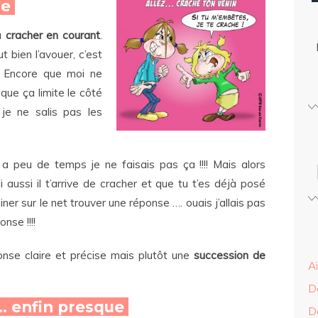
he
 à
cracher en courant
.
t bien l’avouer, c’est
. Encore que moi ne
que ça limite le côté
 je ne salis pas les
a peu de temps je ne faisais pas ça !!!! Mais alors
 aussi il t’arrive de cracher et que tu t’es déjà posé
iner sur le net trouver une réponse …. ouais j’allais pas
nse !!!!
ponse claire et précise mais plutôt une
succession de
A
D
 … enfin presque
D