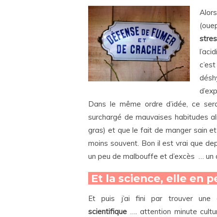
Alor
(oue
stre
l’aci
c’es
désh
d’ex
Dans le même ordre d’idée, ce sera
surchargé de mauvaises habitudes ali
gras) et que le fait de manger sain 
moins souvent. Bon il est vrai que dep
un peu de malbouffe et d’excès … un
Et la science, elle en 
Et puis j’ai fini par trouver une
scientifique
…. attention minute cultu