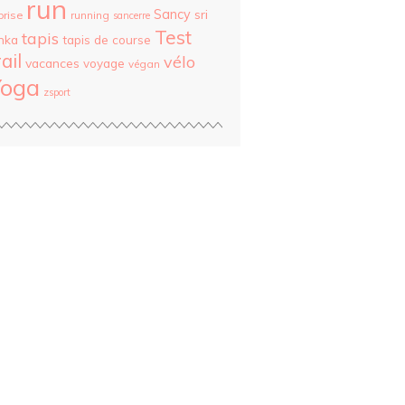
run
Sancy
sri
prise
running
sancerre
Test
tapis
nka
tapis de course
rail
vélo
vacances
voyage
végan
Yoga
zsport