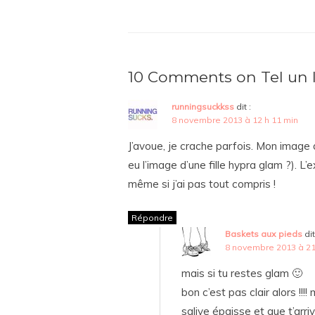
10 Comments on Tel un l
runningsuckkss
dit :
8 novembre 2013 à 12 h 11 min
J’avoue, je crache parfois. Mon image 
eu l’image d’une fille hypra glam ?). L’
même si j’ai pas tout compris !
Répondre
Baskets aux pieds
dit
8 novembre 2013 à 21
mais si tu restes glam 🙂
bon c’est pas clair alors !!!
salive épaisse et que t’arri