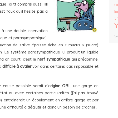
ue j’ai tt compris aussi !!!!
re
st faux qu’il hésite pas à
la
t
 à une double innervation
ique et parasympathique).
uction de salive épaisse riche en « mucus » (sucre)
ion. Le système parasympathique lui produit un liquide
d on court, c’est le
nerf sympathique
qui prédomine,
us
difficile à avaler
voir dans certains cas impossible et
e cause possible serait d’
origine ORL
, une gorge en
tat ou avec certaines particularités (j’ai pas trouvé
s) entrainerait un écoulement en arrière gorge et par
ne difficulté à déglutir et donc un besoin de cracher .