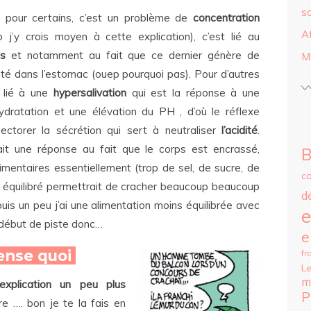
s
s pour certains, c’est un problème de
concentration
A
p j’y crois moyen à cette explication), c’est lié au
ss
et notamment au fait que ce dernier génère de
M
dité dans l’estomac (ouep pourquoi pas). Pour d’autres
t lié à une
hypersalivation
qui est la réponse à une
ydratation et une élévation du PH , d’où le réflexe
pectorer la sécrétion qui sert à neutraliser
l’acidité
.
it une réponse au fait que le corps est encrassé,
B
mentaires essentiellement (trop de sel, de sucre, de
c
et équilibré permettrait de cracher beaucoup beaucoup
d
uis un peu j’ai une alimentation moins équilibrée avec
e
 début de piste donc…
e
pense quoi
fr
Le
m
explication un peu plus
P
re …. bon je te la fais en