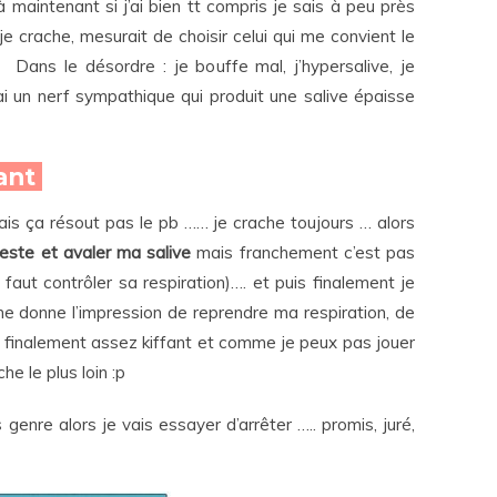
là maintenant si j’ai bien tt compris je sais à peu près
je crache, mesurait de choisir celui qui me convient le
Dans le désordre : je bouffe mal, j’hypersalive, je
’ai un nerf sympathique qui produit une salive épaisse
nant
ais ça résout pas le pb …… je crache toujours … alors
geste et avaler ma salive
mais franchement c’est pas
 faut contrôler sa respiration)…. et puis finalement je
 donne l’impression de reprendre ma respiration, de
st finalement assez kiffant et comme je peux pas jouer
he le plus loin :p
genre alors je vais essayer d’arrêter ….. promis, juré,