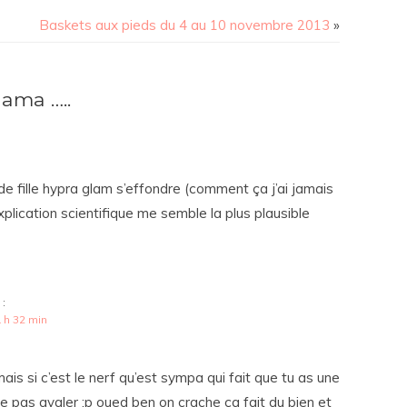
Baskets aux pieds du 4 au 10 novembre 2013
»
ama …..
de fille hypra glam s’effondre (comment ça j’ai jamais
explication scientifique me semble la plus plausible
 :
 h 32 min
! mais si c’est le nerf qu’est sympa qui fait que tu as une
ve pas avaler :p oued ben on crache ça fait du bien et