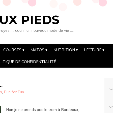
UX PIEDS
royez …. courir, un nouveau mode de vie ….
COURSES
MATOS
NUTRITION
LECTURE
LITIQUE DE CONFIDENTIALITÉ
.
ts
,
Run for Fun
Non je ne prends pas le tram à Bordeaux,