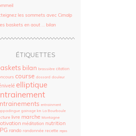
ommeil
tteignez les sommets avec Cimalp
es baskets en aout … bilan
ÉTIQUETTES
askets
bilan
citation
brassière
course
oncours
dossard
douleur
elliptique
énivelé
ntrainement
ntrainements
entrainment
appadingue
gainage
La Bourboule
km
marche
livre
cture
Montagne
otivation
nutrition
méditation
PG
rando
randonnée
recette
repos