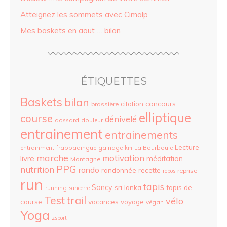
Atteignez les sommets avec Cimalp
Mes baskets en aout … bilan
ÉTIQUETTES
Baskets
bilan
concours
citation
brassière
elliptique
course
dénivelé
dossard
douleur
entrainement
entrainements
Lecture
entrainment
frappadingue
gainage
La Bourboule
km
marche
motivation
livre
méditation
Montagne
PPG
nutrition
rando
randonnée
recette
reprise
repos
run
tapis
Sancy
sri lanka
tapis de
running
sancerre
Test
trail
vélo
vacances
course
voyage
végan
Yoga
zsport