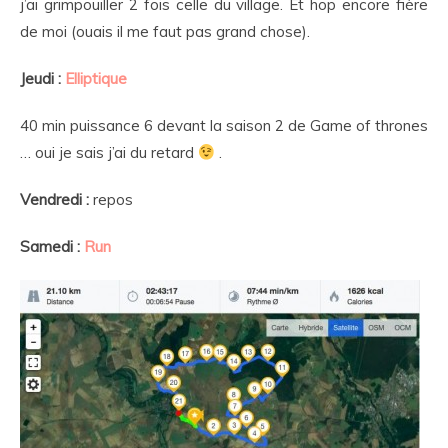
j’ai grimpouiller 2 fois celle du village. Et hop encore fière
de moi (ouais il me faut pas grand chose).
Jeudi :
Elliptique
40 min puissance 6 devant la saison 2 de Game of thrones
… oui je sais j’ai du retard
.
Vendredi :
repos
Samedi :
Run