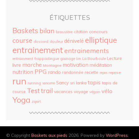
ÉTIQUETTES
Baskets
bilan
concours
citation
brassière
elliptique
course
dénivelé
dossard
douleur
entrainement
entrainements
Lecture
entrainment
frappadingue
gainage
La Bourboule
km
marche
motivation
livre
méditation
Montagne
PPG
nutrition
rando
randonnée
recette
reprise
repos
run
tapis
Sancy
sri lanka
tapis de
running
sancerre
Test
trail
vélo
vacances
course
voyage
végan
Yoga
zsport
© Copyright
Baskets aux pieds
2026. Powered by
WordPress
.