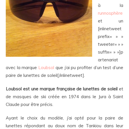
à la
runnosphère
et un
[inlinetweet
prefix= » »
tweeter= » »
suffix= » »]p
artenariat
avec la marque
Loubsol
que j’ai pu profiter d’un test d’une
paire de lunettes de soleil[/inlinetweet].
Loubsol est une marque française de lunettes de soleil
et
de masques de ski créée en 1974 dans le Jura à Saint
Claude pour être précis.
Ayant le choix du modèle, j’ai opté pour la paire de
lunettes répondant au doux nom de Tankiou dans leur