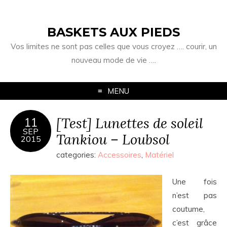
BASKETS AUX PIEDS
Vos limites ne sont pas celles que vous croyez …. courir, un
nouveau mode de vie ….
MENU
[Test] Lunettes de soleil
11
SEP
Tankiou – Loubsol
2015
categories:
Accessoires
,
Matériel
Une fois
n’est pas
coutume,
c’est grâce