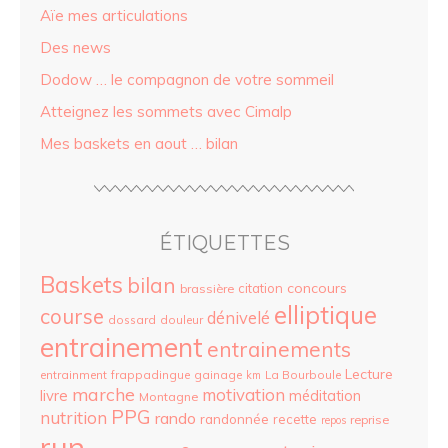
Aïe mes articulations
Des news
Dodow … le compagnon de votre sommeil
Atteignez les sommets avec Cimalp
Mes baskets en aout … bilan
ÉTIQUETTES
Baskets
bilan
concours
citation
brassière
elliptique
course
dénivelé
dossard
douleur
entrainement
entrainements
Lecture
entrainment
frappadingue
gainage
La Bourboule
km
marche
motivation
livre
méditation
Montagne
PPG
nutrition
rando
randonnée
recette
reprise
repos
run