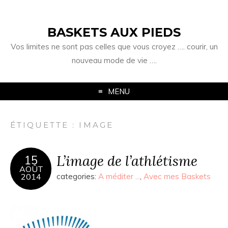
BASKETS AUX PIEDS
Vos limites ne sont pas celles que vous croyez …. courir, un
nouveau mode de vie ….
MENU
ÉTIQUETTE :
IMAGE
L’image de l’athlétisme
15
AOÛT
2014
categories:
A méditer ...
,
Avec mes Baskets