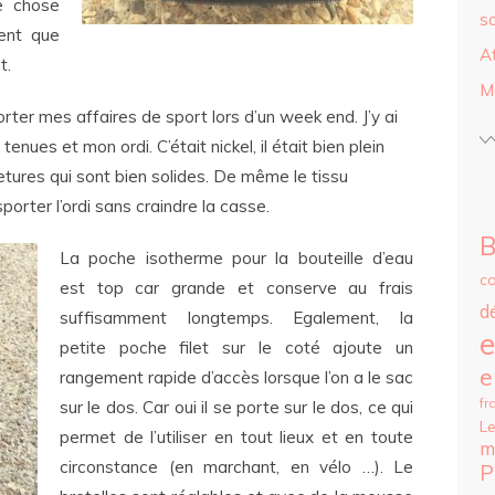
e chose
s
ent que
A
t.
M
porter mes affaires de sport lors d’un week end. J’y ai
enues et mon ordi. C’était nickel, il était bien plein
tures qui sont bien solides. De même le tissu
porter l’ordi sans craindre la casse.
B
La poche isotherme pour la bouteille d’eau
c
est top car grande et conserve au frais
d
suffisamment longtemps. Egalement, la
e
petite poche filet sur le coté ajoute un
e
rangement rapide d’accès lorsque l’on a le sac
fr
sur le dos. Car oui il se porte sur le dos, ce qui
Le
permet de l’utiliser en tout lieux et en toute
m
circonstance (en marchant, en vélo …). Le
P