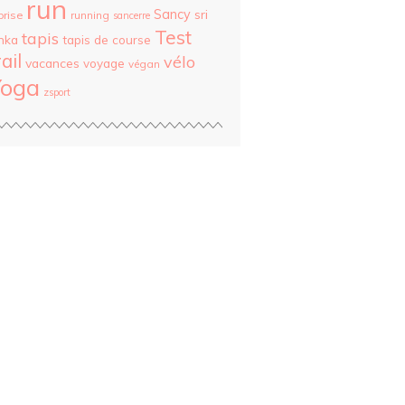
run
Sancy
sri
prise
running
sancerre
Test
tapis
nka
tapis de course
rail
vélo
vacances
voyage
végan
Yoga
zsport