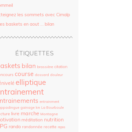
ommeil
tteignez les sommets avec Cimalp
es baskets en aout … bilan
ÉTIQUETTES
askets
bilan
citation
brassière
course
oncours
dossard
douleur
elliptique
énivelé
ntrainement
ntrainements
entrainment
appadingue
gainage
La Bourboule
km
marche
livre
cture
Montagne
otivation
nutrition
méditation
PG
rando
randonnée
recette
repos