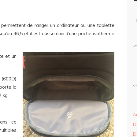
i permettent de ranger un ordinateur ou une tablette
qu’au 46,5 et il est aussi muni d’une poche isotherme
.
te et un
 (600D)
porte la
2 kg.
A
dans ce
D
tiples
D