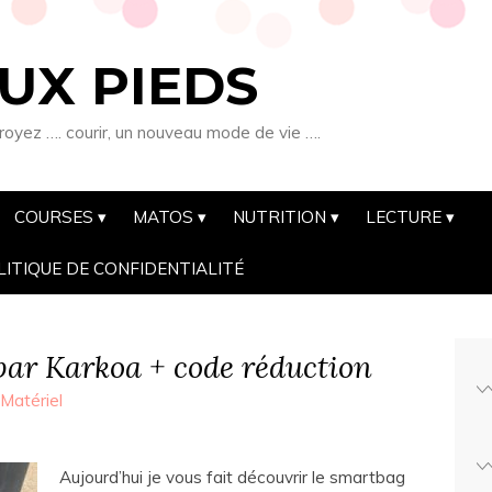
UX PIEDS
royez …. courir, un nouveau mode de vie ….
COURSES
MATOS
NUTRITION
LECTURE
LITIQUE DE CONFIDENTIALITÉ
ar Karkoa + code réduction
Matériel
Aujourd’hui je vous fait découvrir le smartbag