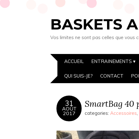
BASKETS A
Vos limites ne sont pas celles que vous c
ACCUEIL
ENTRAINEMENTS
QUI SUIS-JE?
CONTACT
PO
SmartBag 40 p
31
AOÛT
2017
categories:
Accessoires
,