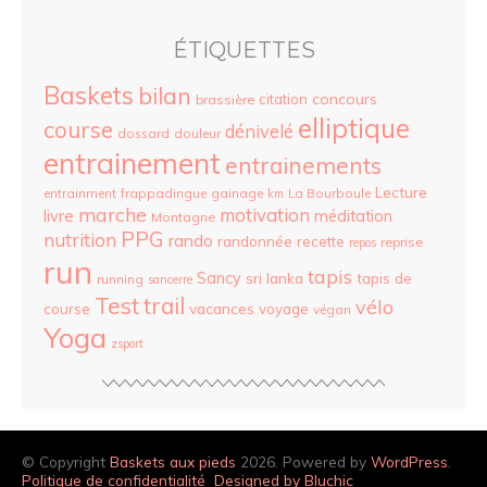
ÉTIQUETTES
Baskets
bilan
concours
citation
brassière
elliptique
course
dénivelé
dossard
douleur
entrainement
entrainements
Lecture
entrainment
frappadingue
gainage
La Bourboule
km
marche
motivation
livre
méditation
Montagne
PPG
nutrition
rando
randonnée
recette
reprise
repos
run
tapis
Sancy
sri lanka
tapis de
running
sancerre
Test
trail
vélo
vacances
course
voyage
végan
Yoga
zsport
© Copyright
Baskets aux pieds
2026. Powered by
WordPress
.
Politique de confidentialité
Designed by Bluchic