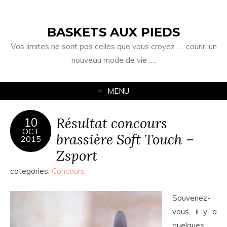
BASKETS AUX PIEDS
Vos limites ne sont pas celles que vous croyez …. courir, un
nouveau mode de vie ….
MENU
Résultat concours
10
OCT
brassière Soft Touch –
2015
Zsport
categories:
Concours
Souvenez-
vous, il y a
quelques