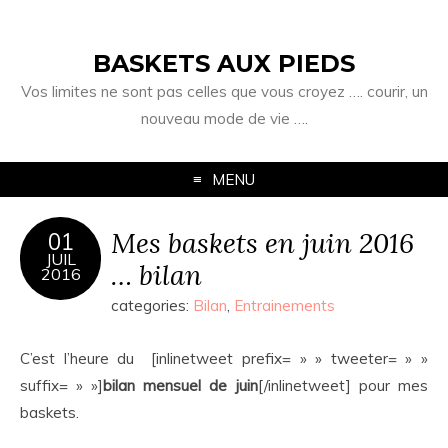
BASKETS AUX PIEDS
Vos limites ne sont pas celles que vous croyez …. courir, un
nouveau mode de vie ….
MENU
Mes baskets en juin 2016
01
JUIL
… bilan
2016
categories:
Bilan
,
Entrainements
C’est l’heure du [inlinetweet prefix= » » tweeter= » »
suffix= » »]
bilan mensuel de juin
[/inlinetweet]
pour mes
baskets.