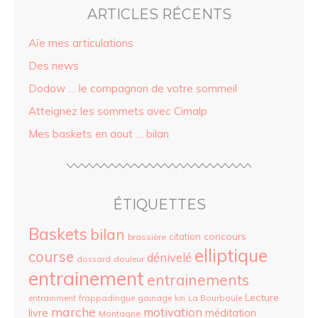
ARTICLES RÉCENTS
Aïe mes articulations
Des news
Dodow … le compagnon de votre sommeil
Atteignez les sommets avec Cimalp
Mes baskets en aout … bilan
ÉTIQUETTES
Baskets
bilan
concours
citation
brassière
elliptique
course
dénivelé
dossard
douleur
entrainement
entrainements
Lecture
entrainment
frappadingue
gainage
La Bourboule
km
marche
motivation
livre
méditation
Montagne