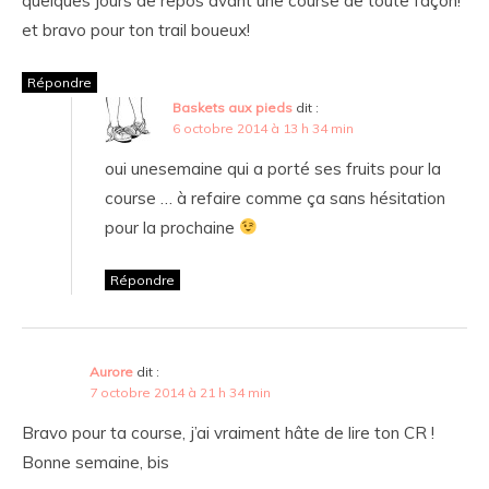
quelques jours de repos avant une course de toute façon!
et bravo pour ton trail boueux!
Répondre
Baskets aux pieds
dit :
6 octobre 2014 à 13 h 34 min
oui unesemaine qui a porté ses fruits pour la
course … à refaire comme ça sans hésitation
pour la prochaine
Répondre
Aurore
dit :
7 octobre 2014 à 21 h 34 min
Bravo pour ta course, j’ai vraiment hâte de lire ton CR !
Bonne semaine, bis