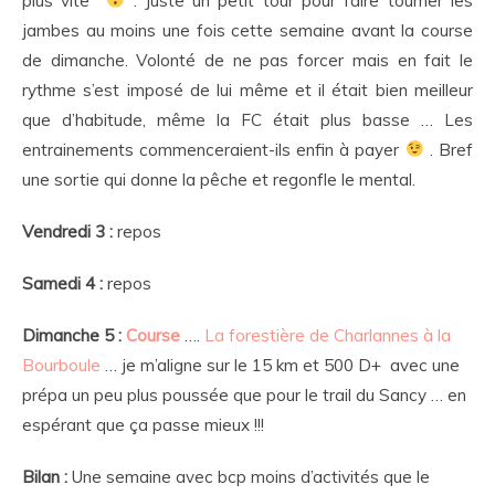
plus vite
. Juste un petit tour pour faire tourner les
jambes au moins une fois cette semaine avant la course
de dimanche. Volonté de ne pas forcer mais en fait le
rythme s’est imposé de lui même et il était bien meilleur
que d’habitude, même la FC était plus basse … Les
entrainements commenceraient-ils enfin à payer
. Bref
une sortie qui donne la pêche et regonfle le mental.
Vendredi 3 :
repos
Samedi 4 :
repos
Dimanche 5 :
Course
….
La forestière de Charlannes à la
Bourboule
… je m’aligne sur le 15 km et 500 D+ avec une
prépa un peu plus poussée que pour le trail du Sancy … en
espérant que ça passe mieux !!!
Bilan :
Une semaine avec bcp moins d’activités que le