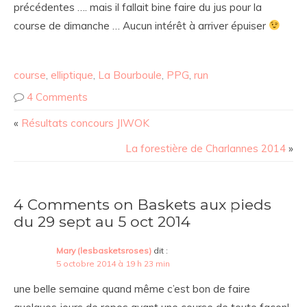
précédentes …. mais il fallait bine faire du jus pour la
course de dimanche … Aucun intérêt à arriver épuiser
course
,
elliptique
,
La Bourboule
,
PPG
,
run
4 Comments
«
Résultats concours JIWOK
La forestière de Charlannes 2014
»
4 Comments on Baskets aux pieds
du 29 sept au 5 oct 2014
Mary (lesbasketsroses)
dit :
5 octobre 2014 à 19 h 23 min
une belle semaine quand même c’est bon de faire