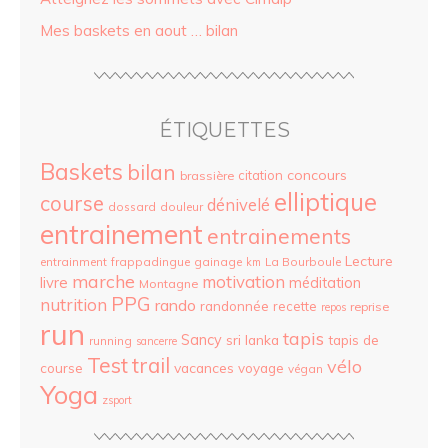
Mes baskets en aout … bilan
ÉTIQUETTES
Baskets
bilan
concours
citation
brassière
elliptique
course
dénivelé
dossard
douleur
entrainement
entrainements
Lecture
entrainment
frappadingue
gainage
La Bourboule
km
marche
motivation
livre
méditation
Montagne
PPG
nutrition
rando
randonnée
recette
reprise
repos
run
tapis
Sancy
sri lanka
tapis de
running
sancerre
Test
trail
vélo
vacances
course
voyage
végan
Yoga
zsport