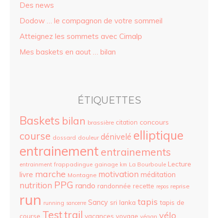
Des news
Dodow … le compagnon de votre sommeil
Atteignez les sommets avec Cimalp
Mes baskets en aout … bilan
ÉTIQUETTES
Baskets
bilan
concours
citation
brassière
elliptique
course
dénivelé
dossard
douleur
entrainement
entrainements
Lecture
entrainment
frappadingue
gainage
La Bourboule
km
marche
motivation
livre
méditation
Montagne
PPG
nutrition
rando
randonnée
recette
reprise
repos
run
tapis
Sancy
sri lanka
tapis de
running
sancerre
Test
trail
vélo
vacances
course
voyage
végan