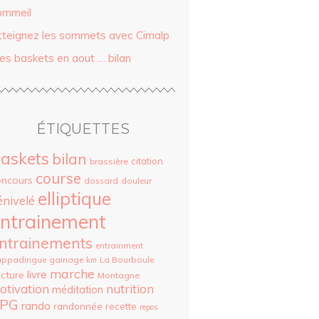
ommeil
tteignez les sommets avec Cimalp
es baskets en aout … bilan
ÉTIQUETTES
askets
bilan
citation
brassière
course
oncours
dossard
douleur
elliptique
énivelé
ntrainement
ntrainements
entrainment
appadingue
gainage
La Bourboule
km
marche
livre
cture
Montagne
otivation
nutrition
méditation
PG
rando
randonnée
recette
repos