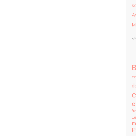
s
A
M
B
c
d
e
e
fr
Le
m
P