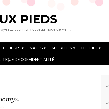
UX PIEDS
royez …. courir, un nouveau mode de vie ….
COURSES
MATOS
NUTRITION
LECTURE
LITIQUE DE CONFIDENTIALITÉ
Zoomyn
ile