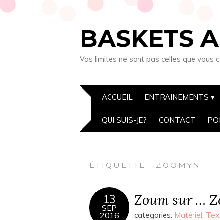
BASKETS A
Vos limites ne sont pas celles que vous c
ACCUEIL
ENTRAINEMENTS
QUI SUIS-JE?
CONTACT
PO
ÉTIQUETTE :
ZOOMYN
Zoum sur … 
13
SEP
2016
categories:
Matériel
,
Text