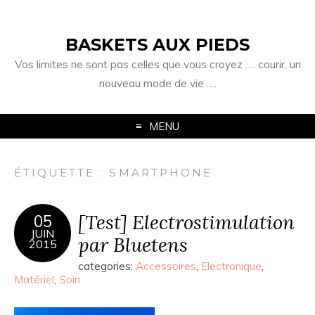
BASKETS AUX PIEDS
Vos limites ne sont pas celles que vous croyez …. courir, un
nouveau mode de vie ….
MENU
ÉTIQUETTE :
SMARTPHONE
[Test] Electrostimulation
05
JUIN
par Bluetens
2015
categories:
Accessoires
,
Electronique
,
Matériel
,
Soin