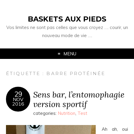
BASKETS AUX PIEDS
Vos limites ne sont pas celles que vous croyez …. courir, un
nouveau mode de vie ….
MENU
ÉTIQUETTE :
BARRE PROTÉINÉE
Sens bar, l’entomophagie
29
NOV
version sportif
2016
categories:
Nutrition
,
Test
Ah ah, oui