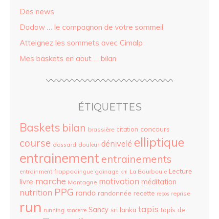
Des news
Dodow … le compagnon de votre sommeil
Atteignez les sommets avec Cimalp
Mes baskets en aout … bilan
ÉTIQUETTES
Baskets
bilan
concours
citation
brassière
elliptique
course
dénivelé
dossard
douleur
entrainement
entrainements
Lecture
entrainment
frappadingue
gainage
La Bourboule
km
marche
motivation
livre
méditation
Montagne
PPG
nutrition
rando
randonnée
recette
reprise
repos
run
tapis
Sancy
sri lanka
tapis de
running
sancerre