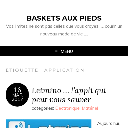
BASKETS AUX PIEDS
Vos limites ne sont pas celles que vous croyez …. courir, un
nouveau mode de vie ….
MENU
ÉTIQUETTE :
APPLICATION
Letmino … l’appli qui
16
MAR
peut vous sauver
2017
categories:
Electronique
,
Matériel
Aujourd’hui,