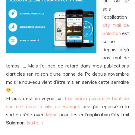
Oui oui je
sais
l’application
city trail de
Salomon
est
sortie
depuis déjà
pas mal de
temps …. Mais j’ai bcp de retard dans mes publications
d’articles (en raison d’une panne de Pc depuis novembre
mais le nouveau vient d’être mis en service cette semaine
).
Et puis c’est en voyant un
trail urbain poindre le bout de
son nez dans la ville de Bourges
que j’ai repensé à la
sortie créée avec
Marie
pour tester
l’application City trail
Salomon.
(suite…)