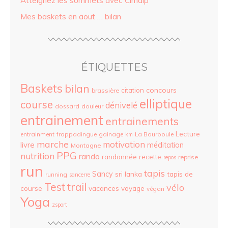
Atteignez les sommets avec Cimalp
Mes baskets en aout … bilan
ÉTIQUETTES
Baskets
bilan
concours
citation
brassière
elliptique
course
dénivelé
dossard
douleur
entrainement
entrainements
Lecture
entrainment
frappadingue
gainage
La Bourboule
km
marche
motivation
livre
méditation
Montagne
PPG
nutrition
rando
randonnée
recette
reprise
repos
run
tapis
Sancy
sri lanka
tapis de
running
sancerre
Test
trail
vélo
vacances
course
voyage
végan
Yoga
zsport