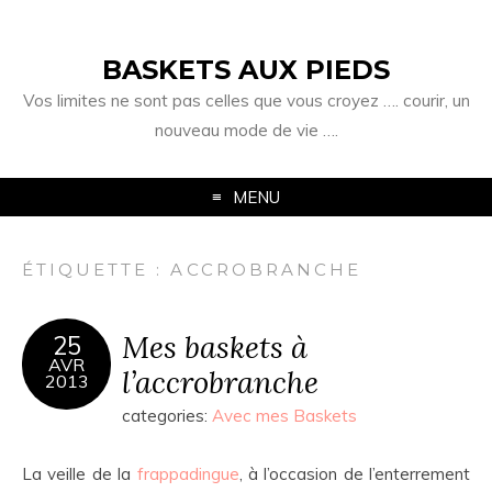
BASKETS AUX PIEDS
Vos limites ne sont pas celles que vous croyez …. courir, un
nouveau mode de vie ….
MENU
ÉTIQUETTE :
ACCROBRANCHE
Mes baskets à
25
AVR
l’accrobranche
2013
categories:
Avec mes Baskets
La veille de la
frappadingue
, à l’occasion de l’enterrement