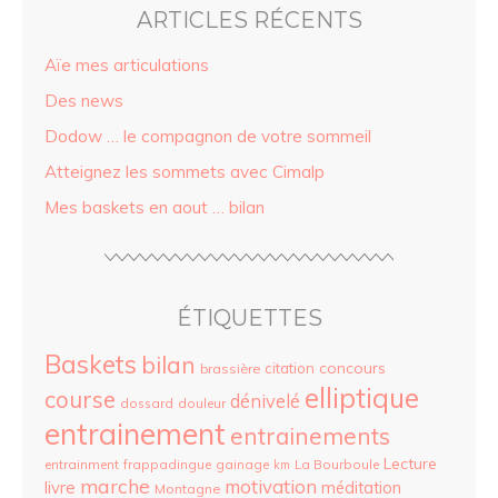
ARTICLES RÉCENTS
Aïe mes articulations
Des news
Dodow … le compagnon de votre sommeil
Atteignez les sommets avec Cimalp
Mes baskets en aout … bilan
ÉTIQUETTES
Baskets
bilan
concours
citation
brassière
elliptique
course
dénivelé
dossard
douleur
entrainement
entrainements
Lecture
entrainment
frappadingue
gainage
La Bourboule
km
marche
motivation
livre
méditation
Montagne