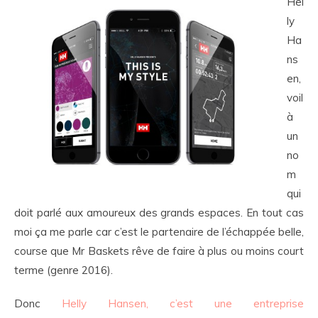
Hel
ly
Ha
ns
en,
voil
à
un
no
m
qui
doit parlé aux amoureux des grands espaces. En tout cas
moi ça me parle car c’est le partenaire de l’échappée belle,
course que Mr Baskets rêve de faire à plus ou moins court
terme (genre 2016).
Donc
Helly Hansen, c’est une entreprise