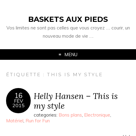
BASKETS AUX PIEDS
Vos limites ne sont pas celles que vous croyez …. courir, un
nouveau mode de vie ….
MENU
ÉTIQUETTE :
THIS IS MY STYLE
Helly Hansen – This is
16
FÉV
my style
2015
categories:
Bons plans
,
Electronique
,
Matériel
,
Run for Fun