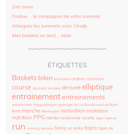
Des news
Dodow … le compagnon de votre sommeil
Atteignez les sommets avec Cimalp
Mes baskets en aout … bilan
ÉTIQUETTES
Baskets
bilan
concours
citation
brassière
elliptique
course
dénivelé
dossard
douleur
entrainement
entrainements
Lecture
entrainment
frappadingue
gainage
La Bourboule
km
marche
motivation
livre
méditation
Montagne
PPG
nutrition
rando
randonnée
recette
reprise
repos
run
tapis
Sancy
sri lanka
tapis de
running
sancerre