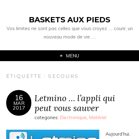
BASKETS AUX PIEDS
Vos limites ne sont pas celles que vous croyez …. courir, un
nouveau mode de vie ….
MENU
ÉTIQUETTE :
SECOURS
Letmino … l’appli qui
16
MAR
peut vous sauver
2017
categories:
Electronique
,
Matériel
Aujourd’hui,